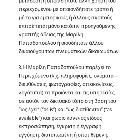
μετάδοση ή οποιαδήποτε άλλη χρήση του
περιεχομένου με οποιονδήποτε τρόπο ή
μέσο για εμπορικούς ή άλλους σκοπούς
επιτρέπεται μόνο κατόπιν προηγούμενης
γραπτής άδειας της Μαρίλη
Παπαδοπούλου ή οιουδήποτε άλλου
δικαιούχου των πνευματικών δικαιωμάτων.
3. Η Μαρίλη Παπαδοπούλου παρέχει το
Περιεχόμενο (λ.χ. πληροφορίες, ονόματα –
διευθύνσεις, φωτογραφίες, απεικονίσεις,
λογότυπα) τα προϊόντα και τις υπηρεσίες
σε αυτόν τον δικτυακό τόπο στη βάση του
“ως έχει” (“as is”) και “ως διατίθενται” (“as
available”) και χωρίς κανενός είδους
εκπροσώπηση, έγκριση ή έγγραφη
εγγύηση, διατυπωμένη ή υποτιθέμενη,