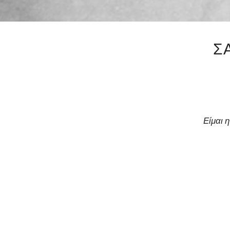
Σ
Είμαι 