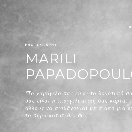
Α
PHOTOGRAPHY
MARILI
PAPADOPOUL
"Το χαμόγελό σας είναι το λογότυπό σ
σας είναι η επαγγελματική σας κάρτα. 
άλλους να αισθάνονται μετά από μια εμ
το σήμα κατατεθέν σας."