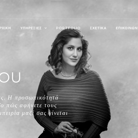
ΡΧΙΚΗ
ΥΠΗΡΕΣΙΕΣ
PORTFOLIO
ΣΧΕΤΙΚΑ
ΕΠΙΚΟΙΝΩΝ
OU
ας. Η προσωπικότητά
Το πώς αφήνετε τους
πειρία μαζί σας γίνεται